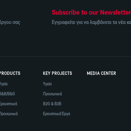
Subscribe to our Newslette
 έργου σας
Εγγραφείτε για να λαμβάνετε τα νέα κα
PRODUCTS
KEY PROJECTS
MEDIA CENTER
Υγεία
Υγεία
B&B/B&G
Προσωπικά
Ερευνητικά
B2G & B2B
Προσωπικά
Ερευνητικά Έργα