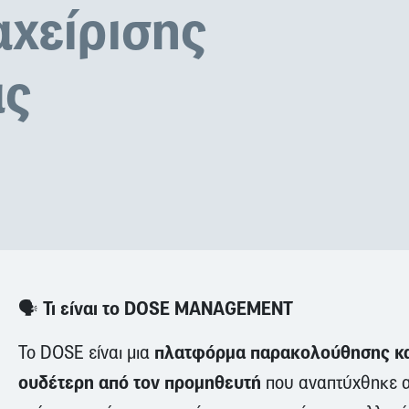
αχείρισης
ας
🗣️ Τι είναι το
DOSE MANAGEMENT
πλατφόρμα παρακολούθησης και
Το DOSE είναι μια
ουδέτερη από τον προμηθευτή
που αναπτύχθηκε απ