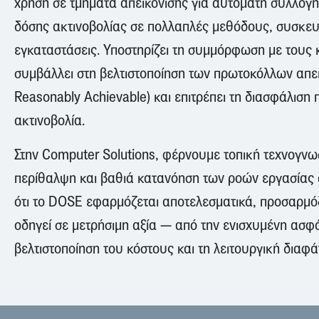
χρήση σε τμήματα απεικόνισης για αυτόματη συλλογ
δόσης ακτινοβολίας σε πολλαπλές μεθόδους, συσκευέ
εγκαταστάσεις. Υποστηρίζει τη συμμόρφωση με τους 
συμβάλλει στη βελτιστοποίηση των πρωτοκόλλων απ
Reasonably Achievable) και επιτρέπει τη διασφάλιση 
ακτινοβολία.
Στην Computer Solutions, φέρνουμε τοπική τεχνογνωσ
περίθαλψη και βαθιά κατανόηση των ροών εργασίας α
ότι το DOSE εφαρμόζεται αποτελεσματικά, προσαρμόζε
οδηγεί σε μετρήσιμη αξία — από την ενισχυμένη ασφ
βελτιστοποίηση του κόστους και τη λειτουργική διαφά