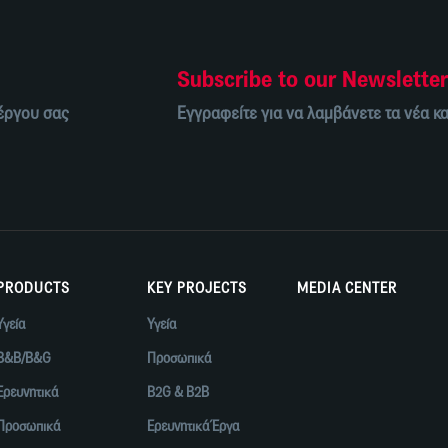
Subscribe to our Newslette
 έργου σας
Εγγραφείτε για να λαμβάνετε τα νέα κα
PRODUCTS
KEY PROJECTS
MEDIA CENTER
Υγεία
Υγεία
B&B/B&G
Προσωπικά
Ερευνητικά
B2G & B2B
Προσωπικά
Ερευνητικά Έργα