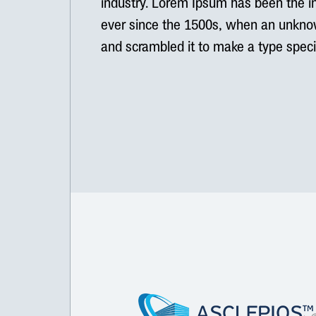
industry. Lorem Ipsum has been the i
ever since the 1500s, when an unknown
and scrambled it to make a type spe