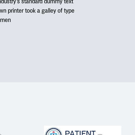
ndustry’s standard dummy text
 printer took a galley of type
cimen