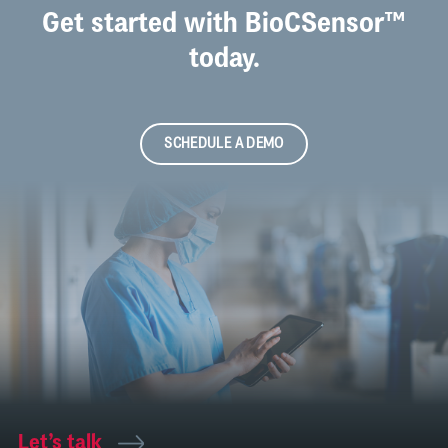
Get started with BioCSensor™
today.
SCHEDULE A DEMO
Let’s talk