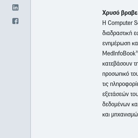
Xρυσό βραβεί
H Computer So
διαδραστική ε
ενημέρωση και
MedInfoBook™ 
κατεβάσουν τη
προσωπικό του
τις πληροφορίε
εξετάσεών το
δεδομένων κα
και μηχανισμώ