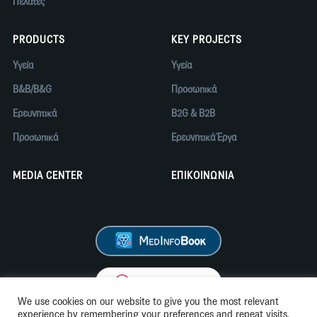
Πελάτες
PRODUCTS
KEY PROJECTS
Υγεία
Υγεία
B&B/B&G
Προσωπικά
Ερευνητικά
B2G & B2B
Προσωπικά
Ερευνητικά Έργα
MEDIA CENTER
ΕΠΙΚΟΙΝΩΝΙΑ
We use cookies on our website to give you the most relevant
experience by remembering your preferences and repeat visits.