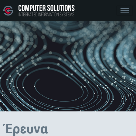
Έρευνα