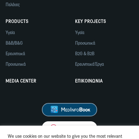
Πελάτες
PRODUCTS
KEY PROJECTS
Υγεία
Υγεία
B&B/B&G
Προσωπικά
Ερευνητικά
B2G & B2B
Προσωπικά
Ερευνητικά Έργα
MEDIA CENTER
ΕΠΙΚΟΙΝΩΝΙΑ
We use cookies on our website to give you the most relevant