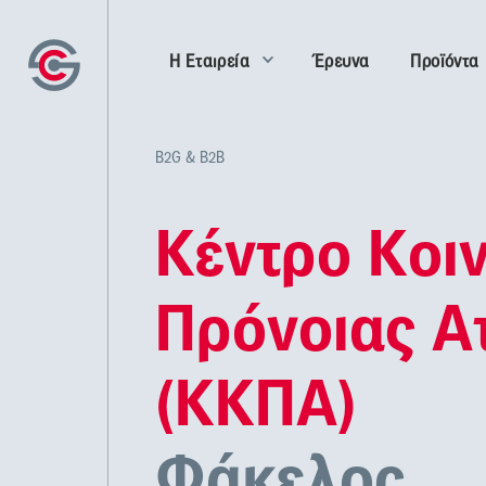
Η Εταιρεία
Έρευνα
Προϊόντα
B2G & B2B
Κέντρο Κοι
Πρόνοιας Α
(ΚΚΠΑ)
Φάκελος