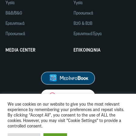
Υγεία
Υγεία
B&B/B&G
Προσωπικά
Ερευνητικά
B2G & B2B
Προσωπικά
Ερευνητικά Έργα
MEDIA CENTER
ΕΠΙΚΟΙΝΩΝΙΑ
We use cookies on our website to give you the most relevant
experience by remembering your preferences and repeat visits.
By clicking “Accept All”, you consent to the use of ALL the
cookies. However, you may visit "Cookie Settings" to provide a
Όροι Χρήσης
Πολιτική Cookies
controlled consent.